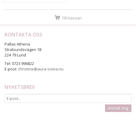
Till Kassan
KONTAKTA OSS
Pallas Athena
Stralsundsvägen 18
224 79 Lund
Tel: 0723 996822
E-post:
christine@aura-soma.nu
NYHETSBREV
Anmäl mig