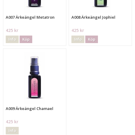
A007 Ärkeängel Metatron
A008 Ärkeängel Jophiel
425 kr
425 kr
Info
Köp
Info
Köp
A009 Ärkeängel Chamael
425 kr
Info