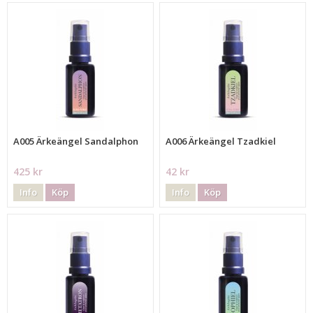
A005 Ärkeängel Sandalphon
A006 Ärkeängel Tzadkiel
425 kr
42 kr
Info
Köp
Info
Köp