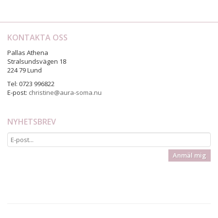
KONTAKTA OSS
Pallas Athena
Stralsundsvägen 18
224 79 Lund
Tel: 0723 996822
E-post:
christine@aura-soma.nu
NYHETSBREV
Anmäl mig