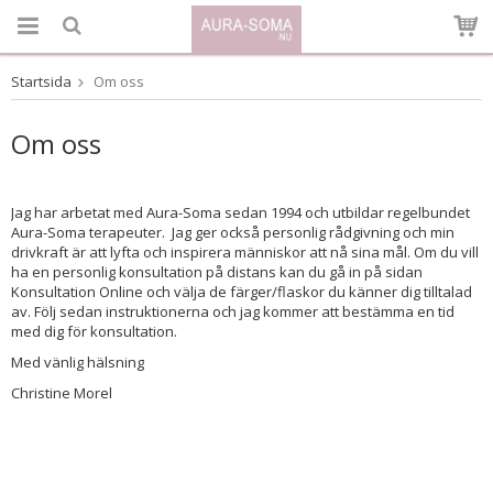
Startsida
Om oss
Produkten har blivit tillagd i varukorgen
Om oss
Jag har arbetat med Aura-Soma sedan 1994 och utbildar regelbundet
Aura-Soma terapeuter. Jag ger också personlig rådgivning och min
drivkraft är att lyfta och inspirera människor att nå sina mål. Om du vill
ha en personlig konsultation på distans kan du gå in på sidan
Konsultation Online och välja de färger/flaskor du känner dig tilltalad
av. Följ sedan instruktionerna och jag kommer att bestämma en tid
med dig för konsultation.
Med vänlig hälsning
Christine Morel