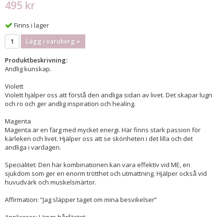
495 kr
Finns i lager
Lägg i varukorg »
Produktbeskrivning:
Andlig kunskap.
Violett
Violett hjälper oss att förstå den andliga sidan av livet. Det skapar lugn
och ro och ger andlig inspiration och healing.
Magenta
Magenta är en färg med mycket energi. Här finns stark passion för
kärleken och livet. Hjälper oss att se skönheten i det lilla och det
andliga i vardagen.
Specialitet: Den här kombinationen kan vara effektiv vid ME, en
sjukdom som ger en enorm trötthet och utmattning. Hjälper också vid
huvudvärk och muskelsmärtor.
Affirmation: ”Jag släpper taget om mina besvikelser”
Appliceras: Längs hårfästet.