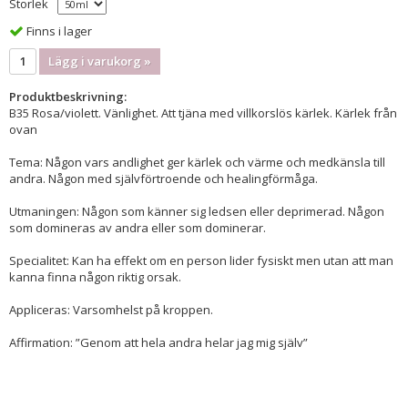
Storlek
Finns i lager
Lägg i varukorg »
Produktbeskrivning:
B35 Rosa/violett. Vänlighet. Att tjäna med villkorslös kärlek. Kärlek från
ovan
Tema: Någon vars andlighet ger kärlek och värme och medkänsla till
andra. Någon med självförtroende och healingförmåga.
Utmaningen: Någon som känner sig ledsen eller deprimerad. Någon
som domineras av andra eller som dominerar.
Specialitet: Kan ha effekt om en person lider fysiskt men utan att man
kanna finna någon riktig orsak.
Appliceras: Varsomhelst på kroppen.
Affirmation: ”Genom att hela andra helar jag mig själv”