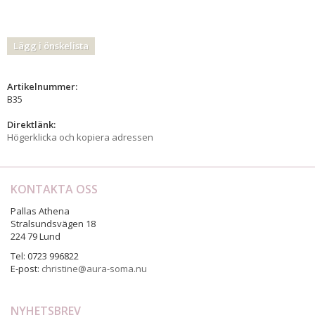
Lägg i önskelista
Artikelnummer:
B35
Direktlänk:
Högerklicka och kopiera adressen
KONTAKTA OSS
Pallas Athena
Stralsundsvägen 18
224 79 Lund
Tel: 0723 996822
E-post:
christine@aura-soma.nu
NYHETSBREV