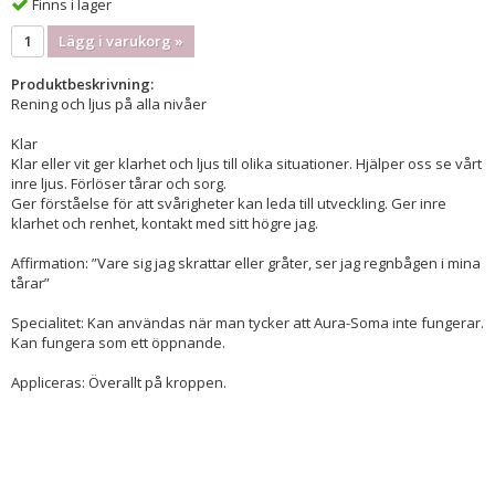
Finns i lager
Lägg i varukorg »
Produktbeskrivning:
Rening och ljus på alla nivåer
Klar
Klar eller vit ger klarhet och ljus till olika situationer. Hjälper oss se vårt
inre ljus. Förlöser tårar och sorg.
Ger förståelse för att svårigheter kan leda till utveckling. Ger inre
klarhet och renhet, kontakt med sitt högre jag.
Affirmation: ”Vare sig jag skrattar eller gråter, ser jag regnbågen i mina
tårar”
Specialitet: Kan användas när man tycker att Aura-Soma inte fungerar.
Kan fungera som ett öppnande.
Appliceras: Överallt på kroppen.