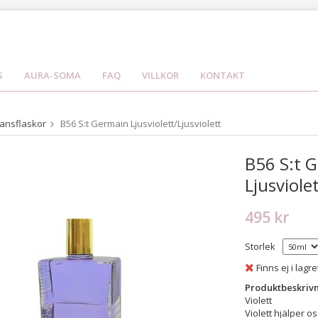
S
AURA-SOMA
FAQ
VILLKOR
KONTAKT
ansflaskor
B56 S:t Germain Ljusviolett/Ljusviolett
B56 S:t 
Ljusviole
495 kr
Storlek
Finns ej i lagre
Produktbeskrivn
Violett
Violett hjälper o