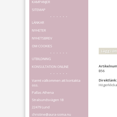
KAMPANJER
SITEMAP
LÄNKAR
NYHETER
NYHETSBREV
OM COOKIES
Lägg i ön
UTBILDNING
Artikelnu
KONSULTATION ONLINE
B56
Direktlänk:
Varmt välkommen att kontakta
Högerklick
oss.
Pallas Athena
Stralsundsvägen 18
22479 Lund
christine@aura-soma.nu