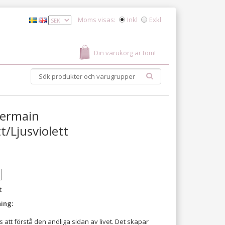
Moms visas:
Inkl
Exkl
Din varukorg är tom!
Germain
tt/Ljusviolett
t
ing:
ss att förstå den andliga sidan av livet. Det skapar