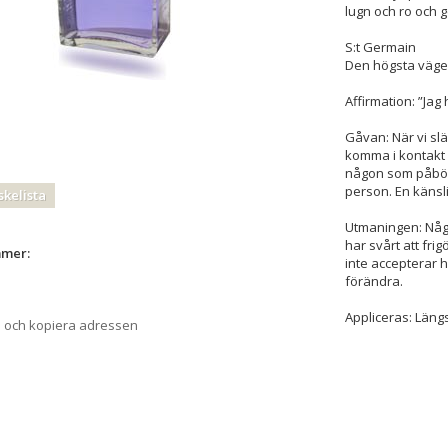
lugn och ro och g
S:t Germain
Den högsta väg
Affirmation: ”Jag ha
Gåvan: När vi sl
komma i kontakt 
någon som påbörj
person. En känsli
skelista
Utmaningen: Någ
har svårt att fri
mmer:
inte accepterar 
förändra.
Appliceras: Längs
a och kopiera adressen