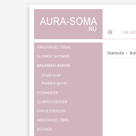
OM OS
ÄRKEÄNGEL 100ML
Startsida
Bal
FLOWER SHOWER
BALANSFLASKOR
Chakraset
Räddningsset
POMANDER
QUINTESSENSER
FÄRGESSENSER
ÄRKEÄNGEL 20ML
BÖCKER