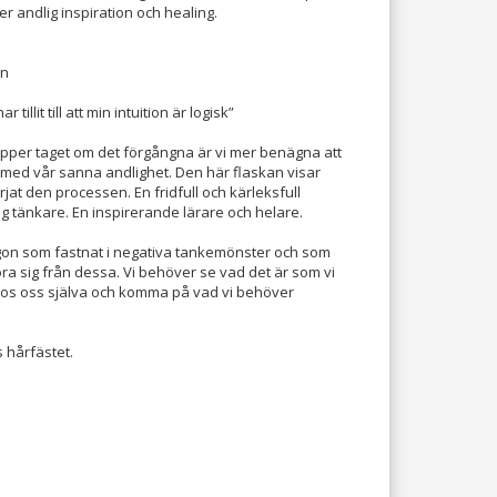
er andlig inspiration och healing.
en
r tillit till att min intuition är logisk”
äpper taget om det förgångna är vi mer benägna att
med vår sanna andlighet. Den här flaskan visar
at den processen. En fridfull och kärleksfull
g tänkare. En inspirerande lärare och helare.
on som fastnat i negativa tankemönster och som
göra sig från dessa. Vi behöver se vad det är som vi
hos oss själva och komma på vad vi behöver
 hårfästet.