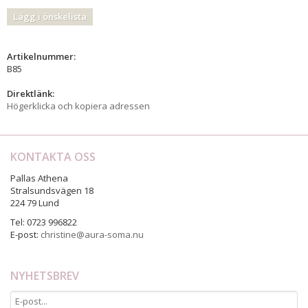
Lägg i önskelista
Artikelnummer:
B85
Direktlänk:
Högerklicka och kopiera adressen
KONTAKTA OSS
Pallas Athena
Stralsundsvägen 18
224 79 Lund
Tel: 0723 996822
E-post:
christine@aura-soma.nu
NYHETSBREV