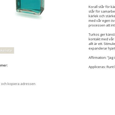
Korall står för k
står för samarbe
kärlek och stärke
med vår egen över
processen att inte
Turkos ger känsla
kontakt med vår i
allt är ett. Stimu
expanderar hjärt
skelista
Affirmation: ”Ja
mmer:
Appliceras: Runt 
a och kopiera adressen