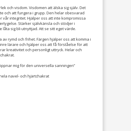
ärlek och visdom. Visdomen att älska sig själv. Det
te och att fungera i grupp. Den helar obesvarad
r vår integritet. Hjälper oss att inte kompromissa
tygelse. Stärker självkänsla och stödjer i
 låta sig bli utnyttjad. Att se sitt eget värde.
 av rymd och frihet. Färgen hjälper oss att komma i
nre lärare och hjälper oss att få förståelse för att
lerar kreativitet och personligt uttryck. Helar och
chakrat.
g öppnar mig för den universella sanningen”
hela navel- och hjärtchakrat