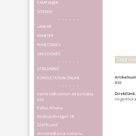
KAMPANJER
SITEMAP
LÄNKAR
NYHETER
NYHETSBREV
OM COOKIES
Lägg i ön
UTBILDNING
Artikelnu
KONSULTATION ONLINE
B93
Direktlänk:
Varmt välkommen att kontakta
Högerklick
oss.
Pallas Athena
Stralsundsvägen 18
22479 Lund
christine@aura-soma.nu