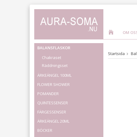
OM OS
BALANSFLASKOR
Startsida
Bal
Chakraset
Räddningsset
ÄRKEÄNGEL 100ML
FLOWER SHOWER
POMANDER
QUINTESSENSER
FÄRGESSENSER
ÄRKEÄNGEL 20ML
BÖCKER