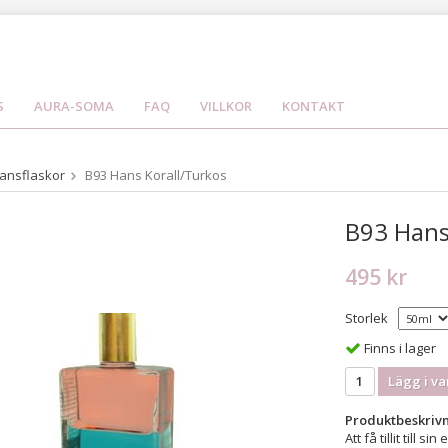
S
AURA-SOMA
FAQ
VILLKOR
KONTAKT
ansflaskor
B93 Hans Korall/Turkos
B93 Hans
495 kr
Storlek
Finns i lager
Lägg i va
Produktbeskrivn
Att få tillit till 