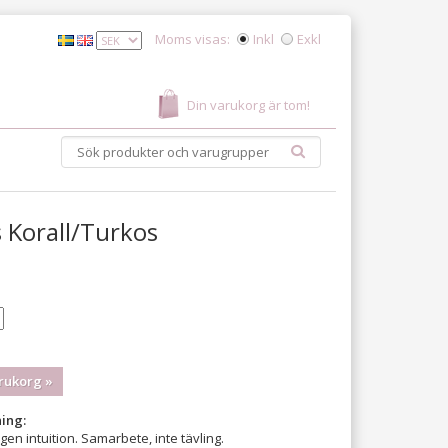
Moms visas:
Inkl
Exkl
Din varukorg är tom!
 Korall/Turkos
rukorg »
ing:
sin egen intuition. Samarbete, inte tävling.