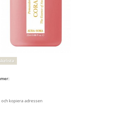
skelista
mmer:
a och kopiera adressen