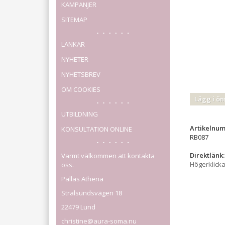
KAMPANJER
SITEMAP
LÄNKAR
NYHETER
NYHETSBREV
OM COOKIES
Lägg i ön
UTBILDNING
Artikelnu
KONSULTATION ONLINE
RB087
Direktlänk:
Varmt välkommen att kontakta
Högerklick
oss.
Pallas Athena
Stralsundsvägen 18
22479 Lund
christine@aura-soma.nu