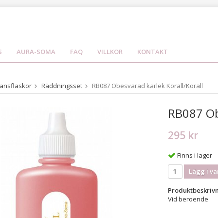
S
AURA-SOMA
FAQ
VILLKOR
KONTAKT
ansflaskor
Räddningsset
RB087 Obesvarad kärlek Korall/Korall
RB087 Obe
295 kr
Finns i lager
Lägg i va
Produktbeskrivn
Vid beroende