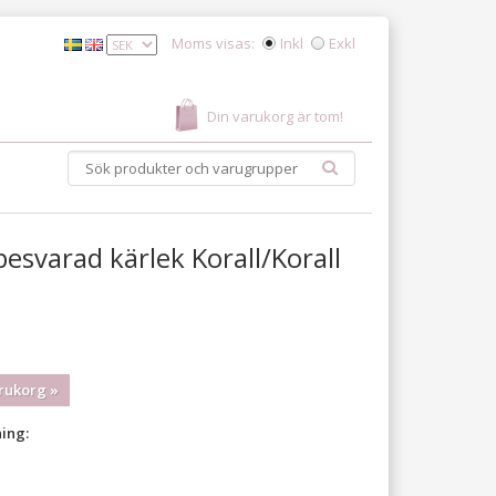
Moms visas:
Inkl
Exkl
Din varukorg är tom!
svarad kärlek Korall/Korall
rukorg »
ing: