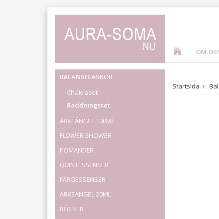
OM OS
BALANSFLASKOR
Startsida
Bal
Chakraset
Räddningsset
ÄRKEÄNGEL 100ML
FLOWER SHOWER
POMANDER
QUINTESSENSER
FÄRGESSENSER
ÄRKEÄNGEL 20ML
BÖCKER