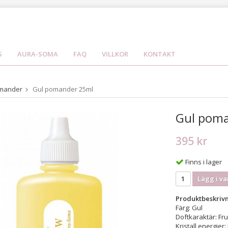
S
AURA-SOMA
FAQ
VILLKOR
KONTAKT
mander
Gul pomander 25ml
Gul pom
395 kr
Finns i lager
Lägg i va
Produktbeskrivn
Färg: Gul
Doftkaraktär: Fruk
Kristall energier: 