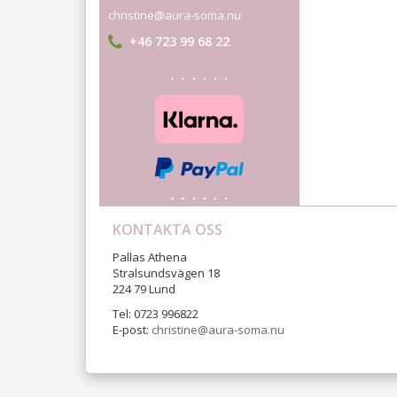
christine@aura-soma.nu
+46 723 99 68 22
KONTAKTA OSS
Pallas Athena
Stralsundsvägen 18
224 79 Lund
Tel: 0723 996822
E-post:
christine@aura-soma.nu