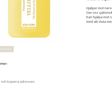
Hjälper mot nervo
Ger oss självinsi
Kan hjälpa mot rä
med att sluta me
skelista
mmer:
a och kopiera adressen