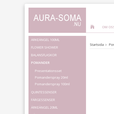
OM OS
ÄRKEÄNGEL 100ML
Startsida
Po
FLOWER SHOWER
BALANSFLASKOR
POMANDER
Presentationsset
Pomanderspray 20ml
Pomanderspray 100ml
QUINTESSENSER
FÄRGESSENSER
ÄRKEÄNGEL 20ML