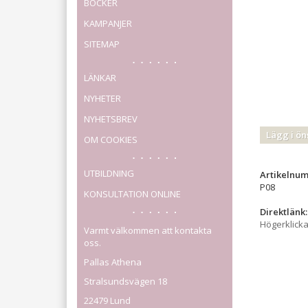
BÖCKER
KAMPANJER
SITEMAP
LÄNKAR
NYHETER
NYHETSBREV
Lägg i ön
OM COOKIES
UTBILDNING
Artikelnu
P08
KONSULTATION ONLINE
Direktlänk:
Högerklick
Varmt välkommen att kontakta
oss.
Pallas Athena
Stralsundsvägen 18
22479 Lund