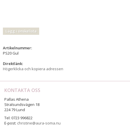
Lägg i önskelista
Artikelnummer:
PS20 Gul
Direktlänk:
Högerklicka och kopiera adressen
KONTAKTA OSS
Pallas Athena
Stralsundsvägen 18
224 79 Lund
Tel: 0723 996822
E-post:
christine@aura-soma.nu