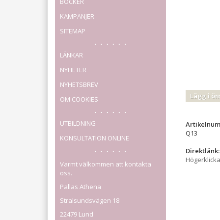
BÖCKER
KAMPANJER
SITEMAP
LÄNKAR
NYHETER
NYHETSBREV
Lägg i ön
OM COOKIES
UTBILDNING
Artikelnu
Q13
KONSULTATION ONLINE
Direktlänk:
Högerklick
Varmt välkommen att kontakta
oss.
Pallas Athena
Stralsundsvägen 18
22479 Lund