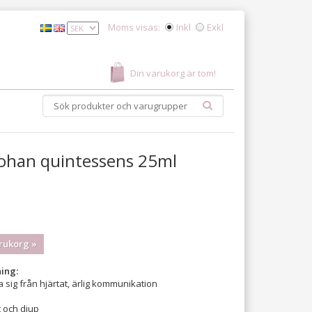
Moms visas:
Inkl
Exkl
Din varukorg är tom!
han quintessens 25ml
rukorg »
ing:
a sig från hjärtat, ärlig kommunikation
t och djup