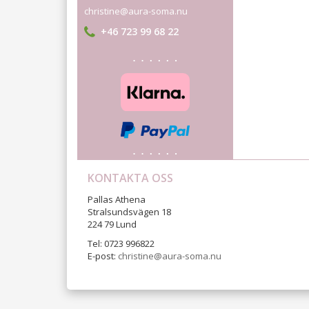
christine@aura-soma.nu
+46 723 99 68 22
KONTAKTA OSS
Pallas Athena
Stralsundsvägen 18
224 79 Lund
Tel: 0723 996822
E-post:
christine@aura-soma.nu