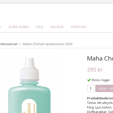
S
AURA-SOMA
FAQ
VILLKOR
KONTAKT
intessenser
Maha Chohan quintessens 25ml
Maha Cho
395 kr
Finns i lager
Lägg i va
Produktbeskrivn
Tema: Att uttryck
Färg: Ljus turkos
Doftkaraktär: Sö