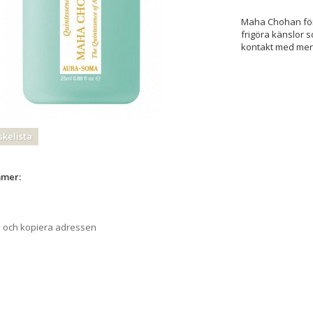
Maha Chohan förb
frigöra känslor 
kontakt med mer 
skelista
mmer:
a och kopiera adressen