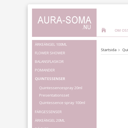
OM OS
ÄRKEÄNGEL 100ML
Startsida
Qu
FLOWER SHOWER
BALANSFLASKOR
POMANDER
QUINTESSENSER
Quintessencespray 20ml
Presentationsset
Quintessence spray 100ml
FÄRGESSENSER
ÄRKEÄNGEL 20ML