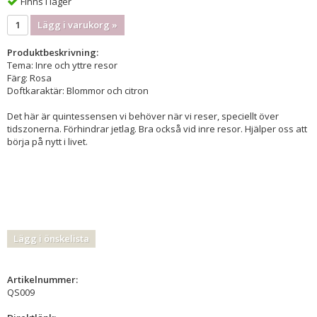
Finns i lager
Lägg i varukorg »
Produktbeskrivning:
Tema: Inre och yttre resor
Färg: Rosa
Doftkaraktär: Blommor och citron
Det här är quintessensen vi behöver när vi reser, speciellt över
tidszonerna. Förhindrar jetlag. Bra också vid inre resor. Hjälper oss att
börja på nytt i livet.
Lägg i önskelista
Artikelnummer:
QS009