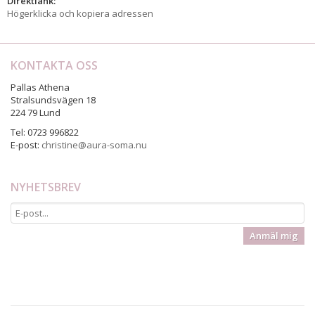
Direktlänk:
Högerklicka och kopiera adressen
KONTAKTA OSS
Pallas Athena
Stralsundsvägen 18
224 79 Lund
Tel: 0723 996822
E-post:
christine@aura-soma.nu
NYHETSBREV
Anmäl mig