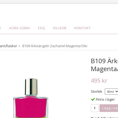
S
AURA-SOMA
FAQ
VILLKOR
KONTAKT
ansflaskor
B109 Ärkeängeln Zachariel Magenta/Oliv
B109 Ärk
Magenta/
495 kr
Storlek
Finns i lager
Lägg i va