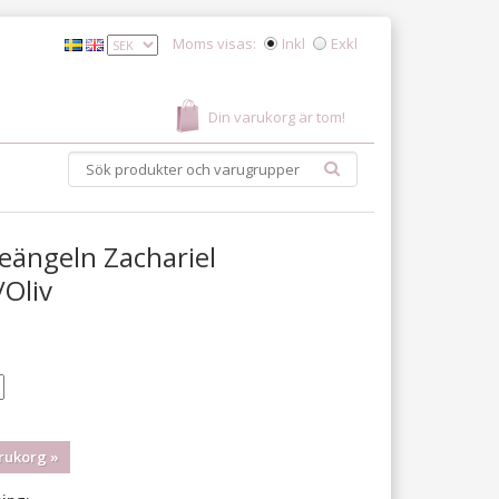
Moms visas:
Inkl
Exkl
Din varukorg är tom!
eängeln Zachariel
Oliv
rukorg »