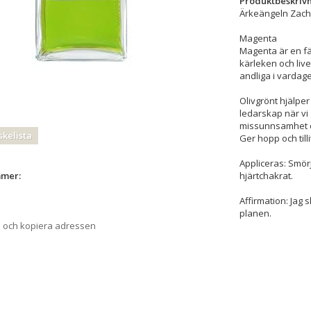
Produktbeskrivn
Ärkeängeln Zach
Magenta
Magenta är en fä
kärleken och livet
andliga i vardag
Olivgrönt hjälper
ledarskap när vi
missunnsamhet och
skelista
Ger hopp och tilli
Appliceras: Smör
hjärtchakrat.
mmer:
Affirmation: Jag s
planen.
a och kopiera adressen