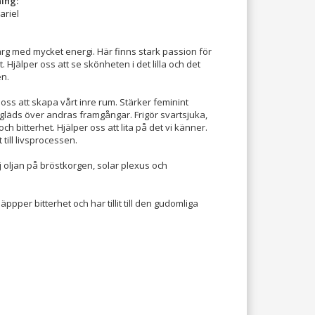
ing:
ariel
rg med mycket energi. Här finns stark passion för
. Hjälper oss att se skönheten i det lilla och det
en.
 oss att skapa vårt inre rum. Stärker feminint
 gläds över andras framgångar. Frigör svartsjuka,
 bitterhet. Hjälper oss att lita på det vi känner.
t till livsprocessen.
j oljan på bröstkorgen, solar plexus och
läppper bitterhet och har tillit till den gudomliga