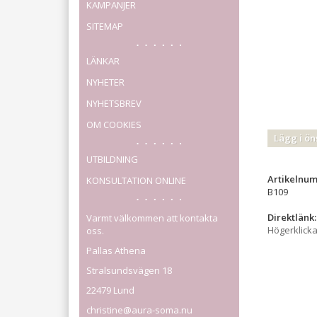
KAMPANJER
SITEMAP
LÄNKAR
NYHETER
NYHETSBREV
OM COOKIES
Lägg i ön
UTBILDNING
Artikelnu
KONSULTATION ONLINE
B109
Direktlänk:
Varmt välkommen att kontakta
Högerklick
oss.
Pallas Athena
Stralsundsvägen 18
22479 Lund
christine@aura-soma.nu