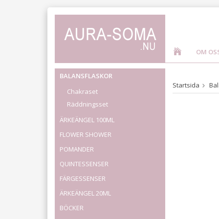
OM OS
BALANSFLASKOR
Startsida
Bal
Chakraset
Räddningsset
ÄRKEÄNGEL 100ML
FLOWER SHOWER
POMANDER
QUINTESSENSER
FÄRGESSENSER
ÄRKEÄNGEL 20ML
BÖCKER