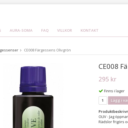
S
AURA-SOMA
FAQ
VILLKOR
KONTAKT
rgessenser
CE008 Färgessens Olivgrön
CE008 Fä
295 kr
Finns i lager
Lägg i va
Produktbeskrivn
OLIV - Jag öppnar
Rädslor frigörs o