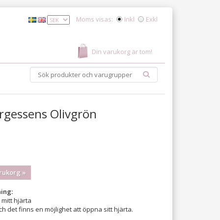
Moms visas:
Inkl
Exkl
Din varukorg är tom!
rgessens Olivgrön
rukorg »
ing:
 mitt hjärta
ch det finns en möjlighet att öppna sitt hjärta.