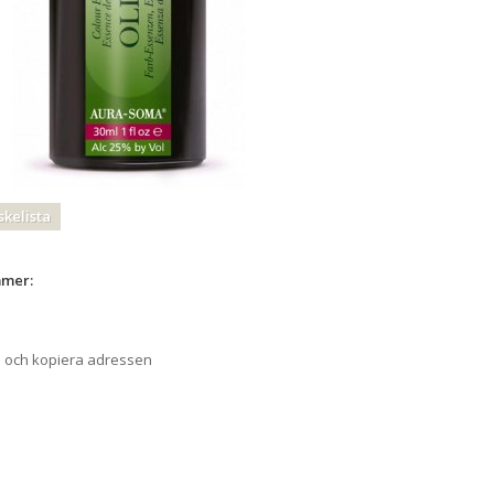
skelista
mmer:
a och kopiera adressen