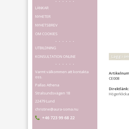
LÄNKAR
NYHETER
NYHETSBREV
OM COOKIES
UTBILDNING
KONSULTATION ONLINE
Lägg i ön
Varmt välkommen att kontakta
Artikelnu
oss.
CE008
Pallas Athena
Direktlänk:
Stralsundsvägen 18
Högerklick
22479 Lund
christine@aura-soma.nu
+46 723 99 68 22