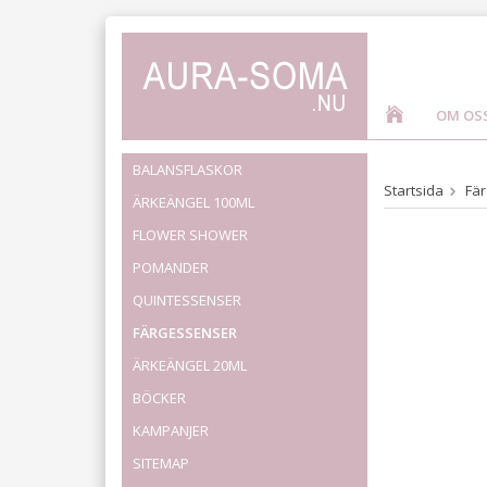
OM OS
BALANSFLASKOR
Startsida
Fä
ÄRKEÄNGEL 100ML
FLOWER SHOWER
POMANDER
QUINTESSENSER
FÄRGESSENSER
ÄRKEÄNGEL 20ML
BÖCKER
KAMPANJER
SITEMAP