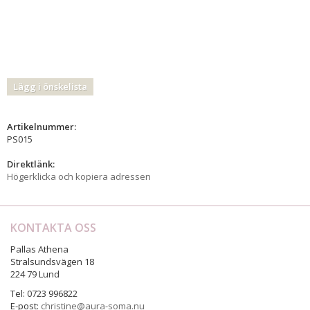
Lägg i önskelista
Artikelnummer:
PS015
Direktlänk:
Högerklicka och kopiera adressen
KONTAKTA OSS
Pallas Athena
Stralsundsvägen 18
224 79 Lund
Tel: 0723 996822
E-post:
christine@aura-soma.nu